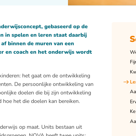
nderwijsconcept, gebaseerd op de
n in spelen en leren staat daarbij
S
d af binnen de muren van een
er en coach en het onderwijs wordt
We
Fi
Kw
 kinderen: het gaat om de ontwikkeling
Le
enten. De persoonlijke ontwikkeling van
Aa
onlijke doelen die bij zijn ontwikkeling
 hoe het die doelen kan bereiken.
Er
Ke
Aa
nderwijs op maat. Units bestaan uit
tijdsgroepen. NOVA heeft twee units: