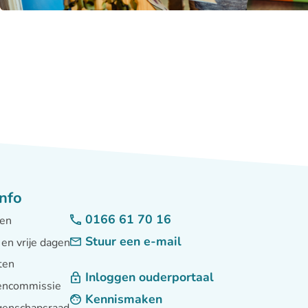
nfo
0166 61 70 16
den
Stuur een e-mail
 en vrije dagen
ten
Inloggen ouderportaal
tencommissie
Kennismaken
enschapsraad