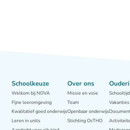
Schoolkeuze
Over ons
Ouderi
Welkom bij NOVA
Missie en visie
Schooltij
Fijne leeromgeving
Team
Vakanties
Kwalitatief goed onderwijs
Openbaar onderwijs
Documen
Leren in units
Stichting OcTHO
Activitei
Aandacht voor elk kind
Medezegg