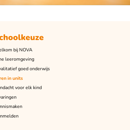
choolkeuze
lkom bij NOVA
jne leeromgeving
alitatief goed onderwijs
ren in units
ndacht voor elk kind
varingen
nnismaken
nmelden