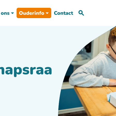
 ons
Ouderinfo
Contact
hapsraa