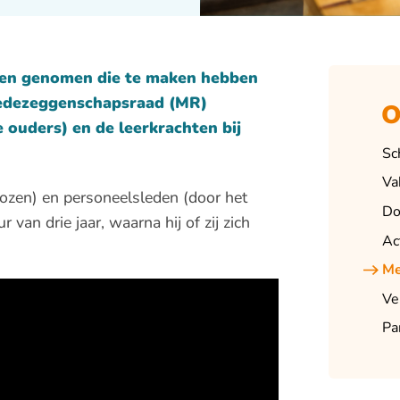
gen genomen die te maken hebben
 medezeggenschapsraad (MR)
O
e ouders) en de leerkrachten bij
Sc
Va
ozen) en personeelsleden (door het
Do
 van drie jaar, waarna hij of zij zich
Ac
Me
Ve
Pa