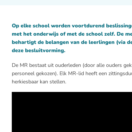
Op elke school worden voortdurend beslissin
met het onderwijs of met de school zelf. De
behartigt de belangen van de leerlingen (via d
deze besluitvorming.
De MR bestaat uit ouderleden (door alle ouders gek
personeel gekozen). Elk MR-lid heeft een zittingsduur
herkiesbaar kan stellen.