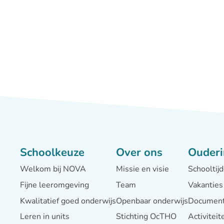
Schoolkeuze
Over ons
Ouderi
Welkom bij NOVA
Missie en visie
Schooltij
Fijne leeromgeving
Team
Vakanties
Kwalitatief goed onderwijs
Openbaar onderwijs
Documen
Leren in units
Stichting OcTHO
Activitei