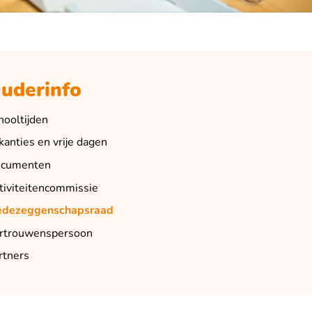
uderinfo
hooltijden
kanties en vrije dagen
cumenten
tiviteitencommissie
dezeggenschapsraad
rtrouwenspersoon
rtners