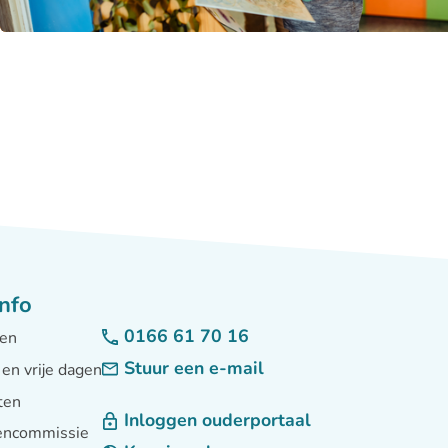
nfo
0166 61 70 16
den
Stuur een e-mail
 en vrije dagen
ten
Inloggen ouderportaal
tencommissie