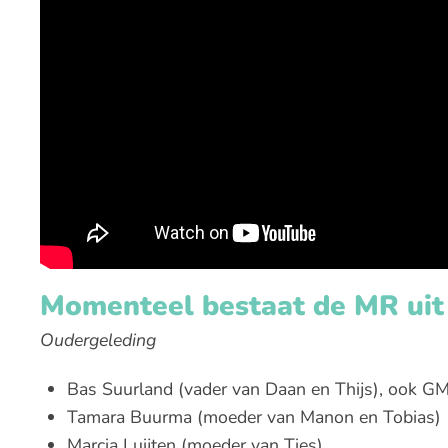
Momenteel bestaat de MR uit
Oudergeleding
Bas Suurland (vader van Daan en Thijs), ook GM
Tamara Buurma (moeder van Manon en Tobias)
Marcia Luijten (moeder van Ties)