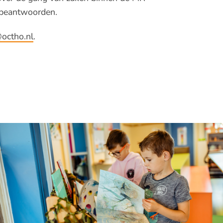
e beantwoorden.
octho.nl
.