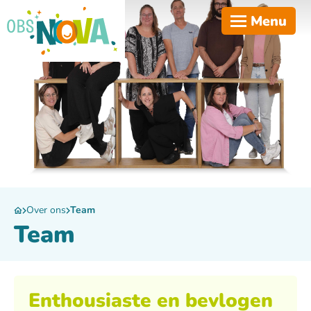
Menu
Over ons
Team
Team
Enthousiaste en bevlogen